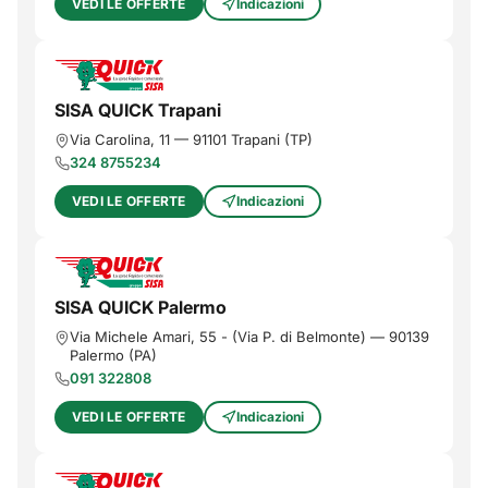
VEDI LE OFFERTE
Indicazioni
SISA QUICK Trapani
Via Carolina, 11
—
91101
Trapani
(
TP
)
324 8755234
VEDI LE OFFERTE
Indicazioni
SISA QUICK Palermo
Via Michele Amari, 55 - (Via P. di Belmonte)
—
90139
Palermo
(
PA
)
091 322808
VEDI LE OFFERTE
Indicazioni