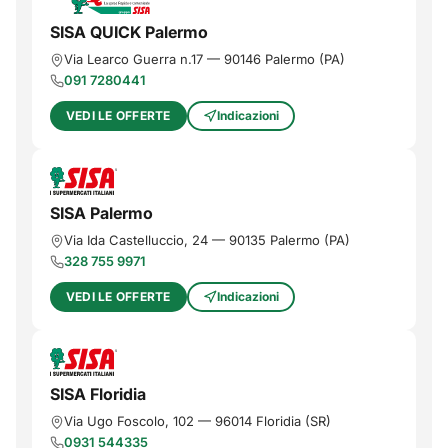
SISA QUICK Palermo
Via Learco Guerra n.17
—
90146
Palermo
(
PA
)
091 7280441
VEDI LE OFFERTE
Indicazioni
SISA Palermo
Via Ιda Castelluccio, 24
—
90135
Palermo
(
PA
)
328 755 9971
VEDI LE OFFERTE
Indicazioni
SISA Floridia
Via Ugo Foscolo, 102
—
96014
Floridia
(
SR
)
0931 544335