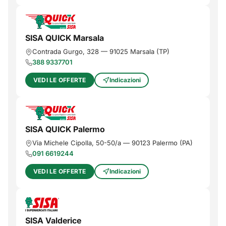
SISA QUICK Marsala
Contrada Gurgo, 328
—
91025
Marsala
(
TP
)
388 9337701
VEDI LE OFFERTE
Indicazioni
SISA QUICK Palermo
Via Michele Cipolla, 50-50/a
—
90123
Palermo
(
PA
)
091 6619244
VEDI LE OFFERTE
Indicazioni
SISA Valderice