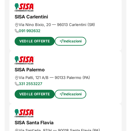
SISA Carlentini
Via Νino Βixio, 20
—
96013
Carlentini
(
SR
)
091 992632
VEDI LE OFFERTE
Indicazioni
SISA Palermo
Via Patti, 121 A/B
—
90133
Palermo
(
PA
)
331 2553227
VEDI LE OFFERTE
Indicazioni
SISA Santa Flavia
Via Sant'elia, 97/H
—
90018
Santa Flavia
(
PA
)