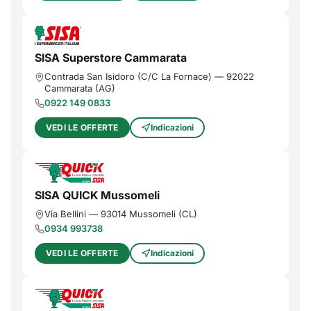
SISA Superstore Cammarata
Contrada San Isidoro (C/C La Fornace)
—
92022
Cammarata
(
AG
)
0922 149 0833
VEDI LE OFFERTE
Indicazioni
SISA QUICK Mussomeli
Via Bellini
—
93014
Mussomeli
(
CL
)
0934 993738
VEDI LE OFFERTE
Indicazioni