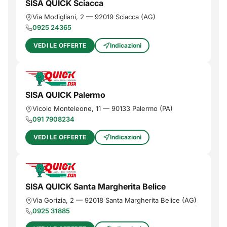
SISA QUICK Sciacca
Via Modigliani, 2
—
92019
Sciacca
(
AG
)
0925 24365
VEDI LE OFFERTE
Indicazioni
SISA QUICK Palermo
Vicolo Monteleone, 11
—
90133
Palermo
(
PA
)
091 7908234
VEDI LE OFFERTE
Indicazioni
SISA QUICK Santa Margherita Belice
Via Gorizia, 2
—
92018
Santa Margherita Belice
(
AG
)
0925 31885