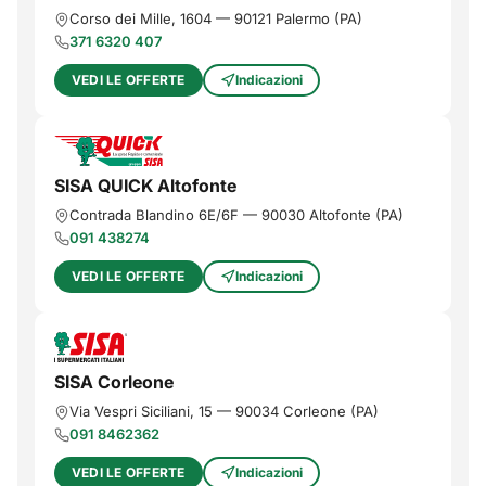
Corso dei Mille, 1604
—
90121
Palermo
(
PA
)
371 6320 407
VEDI LE OFFERTE
Indicazioni
SISA QUICK Altofonte
Contrada Blandino 6E/6F
—
90030
Altofonte
(
PA
)
091 438274
VEDI LE OFFERTE
Indicazioni
SISA Corleone
Via Vespri Siciliani, 15
—
90034
Corleone
(
PA
)
091 8462362
VEDI LE OFFERTE
Indicazioni