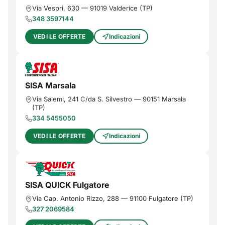
Via Vespri, 630
—
91019
Valderice
(
TP
)
348 3597144
VEDI LE OFFERTE
Indicazioni
SISA Marsala
Via Salemi, 241 C/da S. Silvestro
—
90151
Marsala
(
TP
)
334 5455050
VEDI LE OFFERTE
Indicazioni
SISA QUICK Fulgatore
Via Cap. Antonio Rizzo, 288
—
91100
Fulgatore
(
TP
)
327 2069584