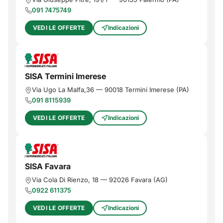
091 7475749
VEDI LE OFFERTE
Indicazioni
SISA Termini Imerese
Via Ugo La Malfa,36
—
90018
Termini Imerese
(
PA
)
091 8115939
VEDI LE OFFERTE
Indicazioni
SISA Favara
Via Cola Di Rienzo, 18
—
92026
Favara
(
AG
)
0922 611375
VEDI LE OFFERTE
Indicazioni