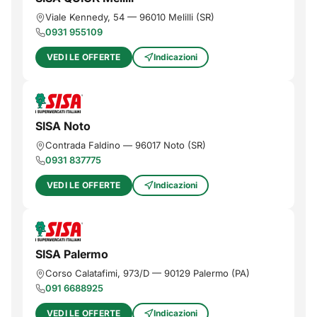
Viale Kennedy, 54
—
96010
Melilli
(
SR
)
0931 955109
VEDI LE OFFERTE
Indicazioni
SISA Noto
Contrada Faldino
—
96017
Noto
(
SR
)
0931 837775
VEDI LE OFFERTE
Indicazioni
SISA Palermo
Corso Calatafimi, 973/D
—
90129
Palermo
(
PA
)
091 6688925
VEDI LE OFFERTE
Indicazioni