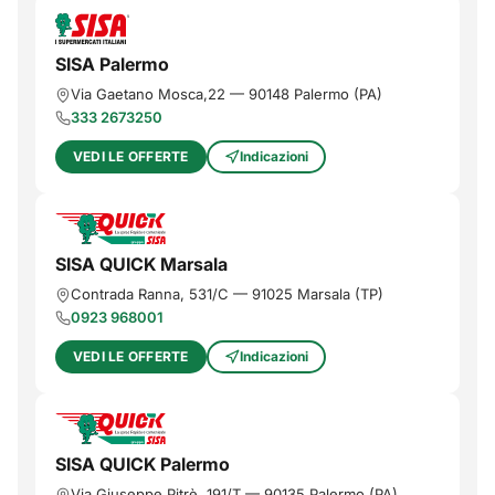
SISA Palermo
Via Gaetano Mosca,22
—
90148
Palermo
(
PA
)
333 2673250
VEDI LE OFFERTE
Indicazioni
SISA QUICK Marsala
Contrada Ranna, 531/C
—
91025
Marsala
(
TP
)
0923 968001
VEDI LE OFFERTE
Indicazioni
SISA QUICK Palermo
Via Giuseppe Pitrè, 191/T
—
90135
Palermo
(
PA
)