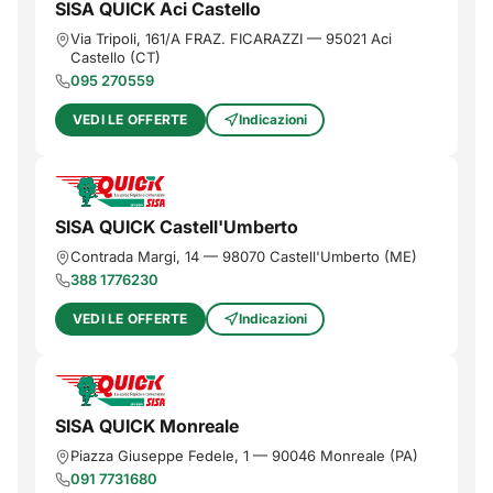
SISA QUICK Aci Castello
Via Tripoli, 161/A FRAZ. FICARAZZI
—
95021
Aci
Castello
(
CT
)
095 270559
VEDI LE OFFERTE
Indicazioni
SISA QUICK Castell'Umberto
Contrada Margi, 14
—
98070
Castell'Umberto
(
ME
)
388 1776230
VEDI LE OFFERTE
Indicazioni
SISA QUICK Monreale
Piazza Giuseppe Fedele, 1
—
90046
Monreale
(
PA
)
091 7731680