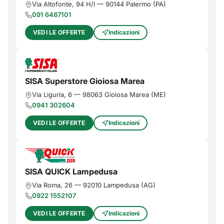
Via Altofonte, 94 H/I
—
90144
Palermo
(
PA
)
091 6487101
VEDI LE OFFERTE
Indicazioni
SISA Superstore Gioiosa Marea
Via Liguria, 6
—
98063
Gioiosa Marea
(
ME
)
0941 302604
VEDI LE OFFERTE
Indicazioni
SISA QUICK Lampedusa
Via Roma, 26
—
92010
Lampedusa
(
AG
)
0922 1552107
VEDI LE OFFERTE
Indicazioni