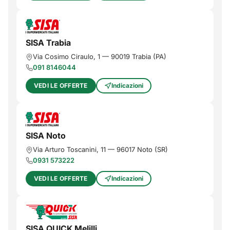
SISA Trabia
Via Cosimo Ciraulo, 1
—
90019
Trabia
(
PA
)
091 8146044
VEDI LE OFFERTE
Indicazioni
SISA Noto
Via Arturo Toscanini, 11
—
96017
Noto
(
SR
)
0931 573222
VEDI LE OFFERTE
Indicazioni
SISA QUICK Melilli