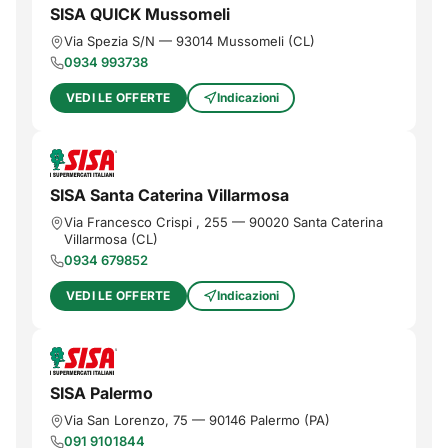
SISA QUICK Mussomeli
Via Spezia S/N
—
93014
Mussomeli
(
CL
)
0934 993738
VEDI LE OFFERTE
Indicazioni
SISA Santa Caterina Villarmosa
Via Francesco Crispi , 255
—
90020
Santa Caterina
Villarmosa
(
CL
)
0934 679852
VEDI LE OFFERTE
Indicazioni
SISA Palermo
Via San Lorenzo, 75
—
90146
Palermo
(
PA
)
091 9101844