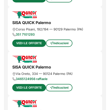
SISA QUICK Palermo
Corso Pisani, 192/194
—
90129
Palermo
(
PA
)
351 7101293
VEDI LE OFFERTE
Indicazioni
SISA QUICK Palermo
Via Oreto, 334
—
90124
Palermo
(
PA
)
3465124956 raffaele
VEDI LE OFFERTE
Indicazioni