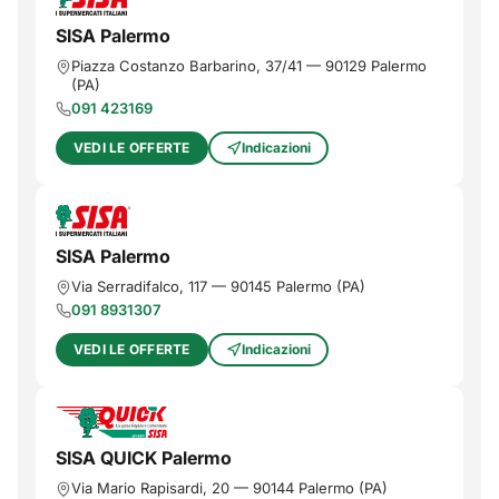
SISA Palermo
Piazza Costanzo Barbarino, 37/41
—
90129
Palermo
(
PA
)
091 423169
VEDI LE OFFERTE
Indicazioni
SISA Palermo
Via Serradifalco, 117
—
90145
Palermo
(
PA
)
091 8931307
VEDI LE OFFERTE
Indicazioni
SISA QUICK Palermo
Via Mario Rapisardi, 20
—
90144
Palermo
(
PA
)