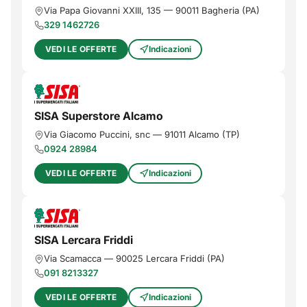
Via Papa Giovanni XXIII, 135
—
90011
Bagheria
(
PA
)
329 1462726
VEDI LE OFFERTE
Indicazioni
SISA Superstore Alcamo
Via Giacomo Puccini, snc
—
91011
Alcamo
(
TP
)
0924 28984
VEDI LE OFFERTE
Indicazioni
SISA Lercara Friddi
Via Scamacca
—
90025
Lercara Friddi
(
PA
)
091 8213327
VEDI LE OFFERTE
Indicazioni